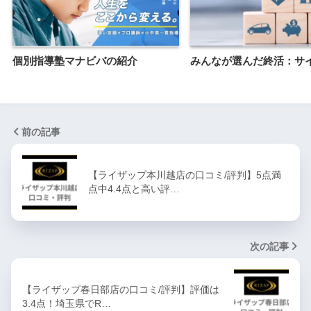
個別指導塾マナビバの紹介
みんなが選んだ終活：サ
前の記事
【ライザップ本川越店の口コミ/評判】5点満
点中4.4点と高い評…
次の記事
【ライザップ春日部店の口コミ/評判】評価は
3.4点！埼玉県でR…