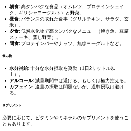
朝食
: 高タンパクな食品（オムレツ、プロテインシェイ
ク、ギリシャヨーグルト）と野菜。
昼食
: バランスの取れた食事（グリルチキン、サラダ、玄
米）。
夕食
: 低炭水化物で高タンパクなメニュー（焼き魚、豆腐
ステーキ、蒸し野菜）。
間食
: プロテインバーやナッツ、無糖ヨーグルトなど。
飲み物
水分補給
: 十分な水分摂取を奨励（1日2リットル以
上）。
アルコール
: 減量期間中は避ける、もしくは極力控える。
カフェイン
: 適量の摂取は問題ないが、過剰摂取は避け
る。
サプリメント
必要に応じて、ビタミンやミネラルのサプリメントを使うこ
ともあります。